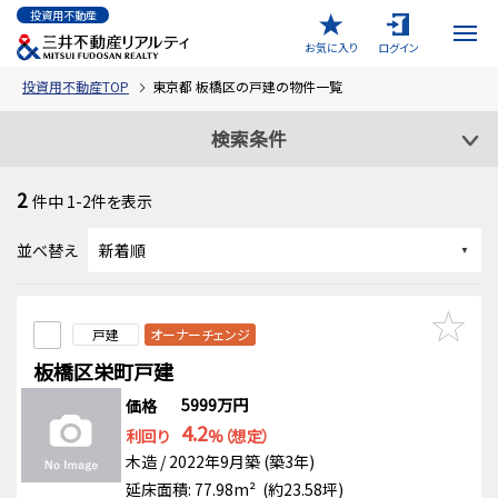
投資用不動産
お気に入り
ログイン
投資用不動産TOP
東京都 板橋区の戸建の物件一覧
検索条件
2
件中
1-2
件を表示
並べ替え
戸建
オーナーチェンジ
板橋区栄町戸建
5999万円
価格
4.2
利回り
%（想定）
木造 / 2022年9月築 (築3年)
延床面積: 77.98m² (約23.58坪)