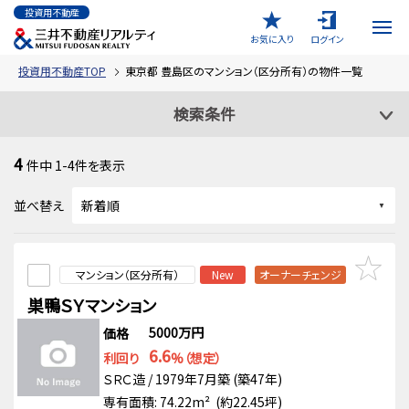
投資用不動産
お気に入り
ログイン
投資用不動産TOP
東京都 豊島区のマンション（区分所有）の物件一覧
検索条件
4
件中
1-4
件を表示
並べ替え
マンション（区分所有）
New
オーナーチェンジ
巣鴨ＳＹマンション
5000万円
価格
6.6
利回り
%（想定）
ＳＲＣ造 / 1979年7月築 (築47年)
専有面積: 74.22m² (約22.45坪)