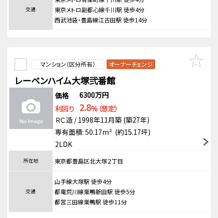
交通
東京メトロ副都心線千川駅 徒歩4分
西武池袋・豊島線江古田駅 徒歩14分
マンション（区分所有）
オーナーチェンジ
レーベンハイム大塚弐番館
6300万円
価格
2.8
利回り
%（想定）
ＲＣ造 / 1998年11月築 (築27年)
専有面積: 50.17m² (約15.17坪)
2LDK
所在地
東京都豊島区北大塚２丁目
山手線大塚駅 徒歩4分
交通
都電荒川線巣鴨新田駅 徒歩5分
都営三田線巣鴨駅 徒歩11分