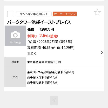
マンション（区分所有）
オーナーチェンジ
パークタワー池袋イーストプレイス
7280万円
価格
2.6
利回り
%（想定）
ＲＣ造 / 2008年2月築 (築18年)
専有面積: 40.66m² (約12.29坪)
1LDK
所在地
東京都豊島区東池袋３丁目
東京メトロ有楽町線東池袋駅 徒歩8分
交通
山手線大塚駅 徒歩10分
山手線池袋駅 徒歩13分
1