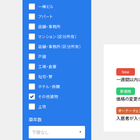
一棟ビル
アパート
店舗・事務所
マンション（区分所有）
店舗・事務所（区分所有）
戸建
工場・倉庫
New
社宅・寮
一週間以内
ホテル・旅館
新価格
その他建物
価格の変更
土地
オーナーチェ
入居者が入
築年数