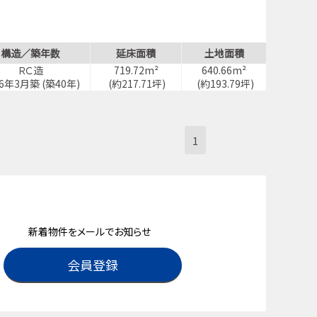
構造／築年数
延床面積
土地面積
ＲＣ造
719.72m²
640.66m²
86年3月築 (築40年)
(約217.71坪)
(約193.79坪)
1
新着物件をメールでお知らせ
会員登録