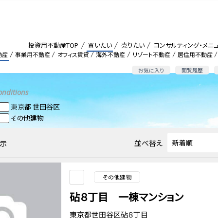
投資用不動産TOP
買いたい
売りたい
コンサルティング・メニ
動産
事業用不動産
オフィス賃貸
海外不動産
リゾート不動産
居住用不動産
お気に入り
閲覧履歴
onditions
東京都 世田谷区
その他建物
並べ替え
示
その他建物
砧８丁目 一棟マンション
東京都世田谷区砧８丁目