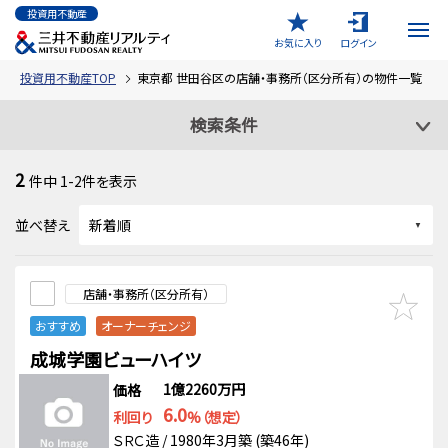
投資用不動産
お気に入り
ログイン
投資用不動産TOP
東京都 世田谷区の店舗・事務所（区分所有）の物件一覧
検索条件
2
件中
1-2
件を表示
並べ替え
店舗・事務所（区分所有）
おすすめ
オーナーチェンジ
成城学園ビューハイツ
1億2260万円
価格
6.0
利回り
%（想定）
ＳＲＣ造 / 1980年3月築 (築46年)