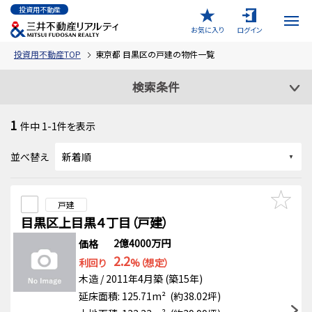
投資用不動産
お気に入り
ログイン
投資用不動産TOP
東京都 目黒区の戸建の物件一覧
検索条件
1
件中
1-1
件を表示
並べ替え
戸建
目黒区上目黒４丁目（戸建）
2億4000万円
価格
2.2
利回り
%（想定）
木造 / 2011年4月築 (築15年)
延床面積: 125.71m² (約38.02坪)