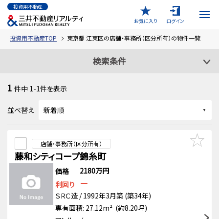
投資用不動産
お気に入り
ログイン
投資用不動産TOP
東京都 江東区の店舗・事務所（区分所有）の物件一覧
検索条件
1
件中
1-1
件を表示
並べ替え
店舗・事務所（区分所有）
藤和シティコープ錦糸町
2180万円
価格
－
利回り
ＳＲＣ造 / 1992年3月築 (築34年)
専有面積: 27.12m² (約8.20坪)