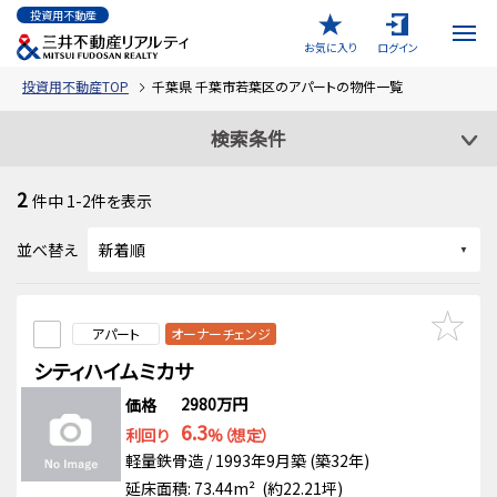
投資用不動産
お気に入り
ログイン
投資用不動産TOP
千葉県 千葉市若葉区のアパートの物件一覧
検索条件
2
件中
1-2
件を表示
並べ替え
アパート
オーナーチェンジ
シティハイムミカサ
2980万円
価格
6.3
利回り
%（想定）
軽量鉄骨造 / 1993年9月築 (築32年)
延床面積: 73.44m² (約22.21坪)