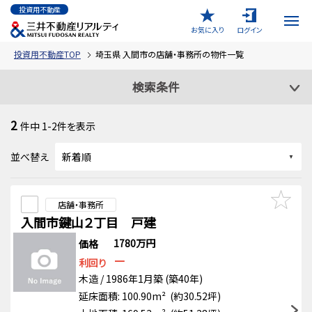
投資用不動産
お気に入り
ログイン
投資用不動産TOP
埼玉県 入間市の店舗・事務所の物件一覧
検索条件
2
件中
1-2
件を表示
並べ替え
店舗・事務所
入間市鍵山２丁目 戸建
1780万円
価格
－
利回り
木造 / 1986年1月築 (築40年)
延床面積: 100.90m² (約30.52坪)