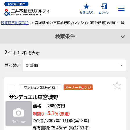
投資用不動産
お気に入り
ログイン
投資用不動産TOP
宮城県 仙台市宮城野区のマンション（区分所有）の物件一覧
検索条件
2
件中
1-2
件を表示
並べ替え
マンション（区分所有）
オーナーチェンジ
サンデュエル東宮城野
2880万円
価格
5.1
利回り
%（想定）
ＲＣ造 / 2007年11月築 (築18年)
専有面積: 75.48m² (約22.83坪)