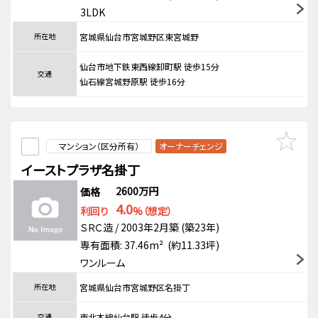
3LDK
所在地
宮城県仙台市宮城野区東宮城野
仙台市地下鉄東西線卸町駅 徒歩15分
交通
仙石線宮城野原駅 徒歩16分
マンション（区分所有）
オーナーチェンジ
イーストプラザ名掛丁
2600万円
価格
4.0
利回り
%（想定）
ＳＲＣ造 / 2003年2月築 (築23年)
専有面積: 37.46m² (約11.33坪)
ワンルーム
所在地
宮城県仙台市宮城野区名掛丁
交通
東北本線仙台駅 徒歩4分