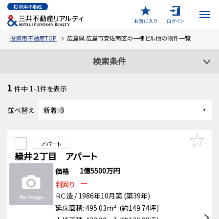
投資用不動産
お気に入り
ログイン
投資用不動産TOP
広島県 広島市安佐南区の一棟ビル他の物件一覧
検索条件
1
件中
1-1
件を表示
並べ替え
アパート
緑井２丁目 アパート
1億5500万円
価格
－
利回り
ＲＣ造 / 1986年10月築 (築39年)
延床面積: 495.03m² (約149.74坪)