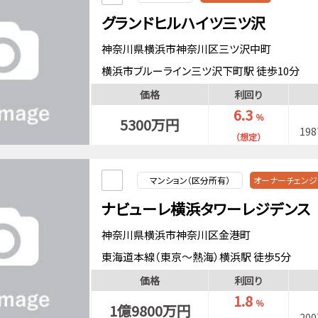
グランドヒルハイツ三ツ沢
神奈川県横浜市神奈川区三ツ沢中町
横浜市ブルーライン三ツ沢下町駅 徒歩10分
価格
利回り
6.3
％
5300万円
19
（想定）
マンション（区分所有）
オーナーチェンジ
ナビューレ横浜タワーレジデンス
神奈川県横浜市神奈川区金港町
東海道本線（東京～熱海）横浜駅 徒歩5分
東急東横線横浜駅 徒歩5分
価格
利回り
京急本線横浜駅 徒歩5分
1.8
％
1億9800万円
20