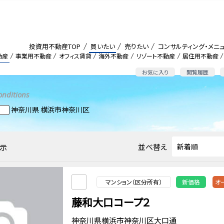
投資用不動産TOP
買いたい
売りたい
コンサルティング・メニ
動産
事業用不動産
オフィス賃貸
海外不動産
リゾート不動産
居住用不動産
お気に入り
閲覧履歴
onditions
神奈川県 横浜市神奈川区
並べ替え
示
マンション（区分所有）
新価格
オ
藤和大口コープ２
神奈川県横浜市神奈川区大口通