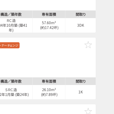
構造／築年数
専有面積
間取り
ＲＣ造
57.60m²
84年10月築 (築41
3DK
(約17.42坪)
年)
ーナーチェンジ
構造／築年数
専有面積
間取り
ＳＲＣ造
26.10m²
1K
02年1月築 (築24年)
(約7.89坪)