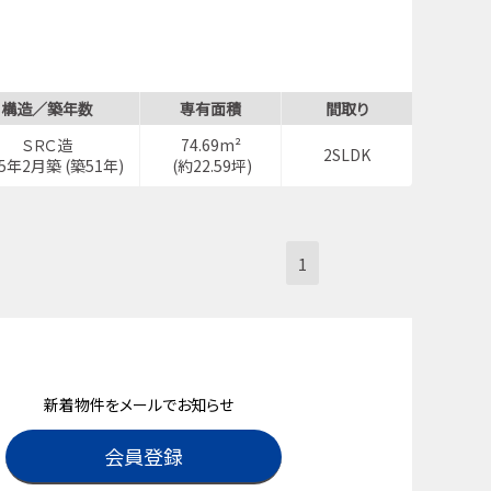
構造／築年数
専有面積
間取り
ＳＲＣ造
74.69m²
2SLDK
75年2月築 (築51年)
(約22.59坪)
1
新着物件をメールでお知らせ
会員登録