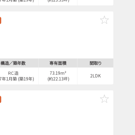
構造／築年数
専有面積
間取り
ＲＣ造
73.19m²
2LDK
07年1月築 (築19年)
(約22.13坪)