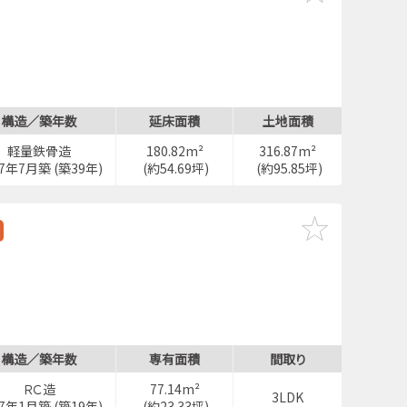
構造／築年数
延床面積
土地面積
軽量鉄骨造
180.82m²
316.87m²
87年7月築 (築39年)
(約54.69坪)
(約95.85坪)
構造／築年数
専有面積
間取り
ＲＣ造
77.14m²
3LDK
07年1月築 (築19年)
(約23.33坪)