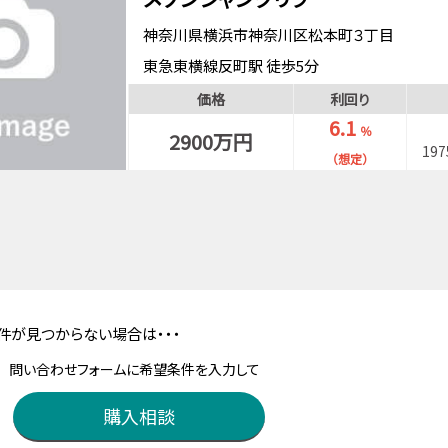
神奈川県横浜市神奈川区松本町３丁目
東急東横線反町駅 徒歩5分
横浜市ブルーライン三ツ沢下町駅 徒歩7分
価格
利回り
東海道本線（東京～熱海）横浜駅 徒歩18分
6.1
％
2900万円
19
（想定）
件が見つからない場合は・・・
問い合わせフォームに希望条件を入力して
購入相談