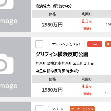
横浜線大口駅 徒歩4分
京急本線京急新子安駅 徒歩11分
価格
利回り
京急本線子安駅 徒歩7分
6.1
％
2980万円
19
（想定）
マンション（区分所有）
New
オ
グリフィン横浜反町公園
神奈川県横浜市神奈川区反町１丁目
東急東横線反町駅 徒歩4分
京浜東北・根岸線東神奈川駅 徒歩9分
価格
利回り
4.6
％
1980万円
20
（想定）
アパート
オーナーチェンジ