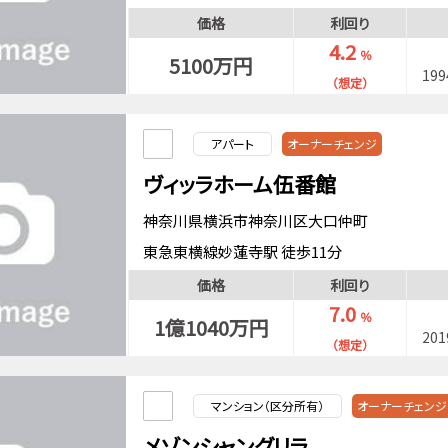
東海道本線（東京～熱海）横浜駅 徒歩10分
価格
利回り
東急東横線反町駅 徒歩14分
4.2
％
5100万円
19
（想定）
アパート
オーナーチェンジ
ヴィッラホーム伍番館
神奈川県横浜市神奈川区大口仲町
東急東横線妙蓮寺駅 徒歩11分
横浜線大口駅 徒歩11分
価格
利回り
7.0
％
1億1040万円
20
（想定）
マンション（区分所有）
オーナーチェンジ
メゾンシャングリラ