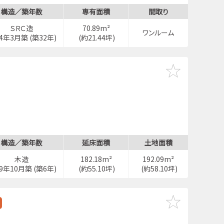
構造／築年数
専有面積
間取り
ＳＲＣ造
70.89m²
ワンルーム
94年3月築 (築32年)
(約21.44坪)
構造／築年数
延床面積
土地面積
木造
182.18m²
192.09m²
19年10月築 (築6年)
(約55.10坪)
(約58.10坪)