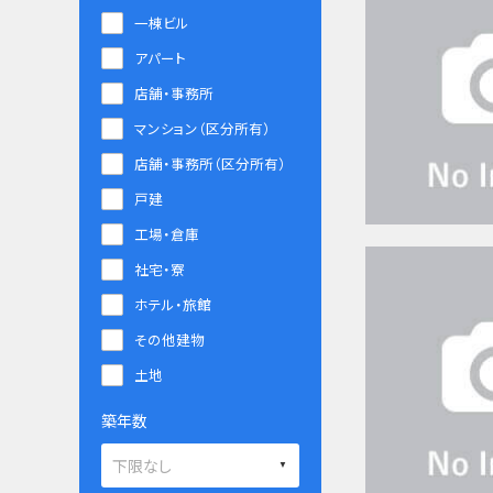
一棟ビル
アパート
店舗・事務所
マンション（区分所有）
店舗・事務所（区分所有）
戸建
工場・倉庫
社宅・寮
ホテル・旅館
その他建物
土地
築年数