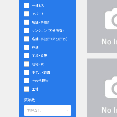
一棟ビル
アパート
店舗・事務所
マンション（区分所有）
店舗・事務所（区分所有）
戸建
工場・倉庫
社宅・寮
ホテル・旅館
その他建物
土地
築年数