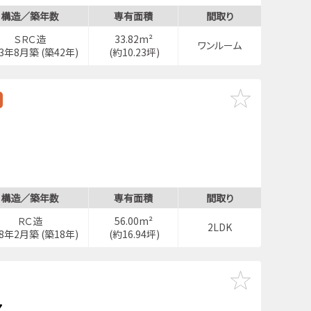
構造／築年数
専有面積
間取り
ＳＲＣ造
33.82m²
ワンルーム
83年8月築 (築42年)
(約10.23坪)
構造／築年数
専有面積
間取り
ＲＣ造
56.00m²
2LDK
08年2月築 (築18年)
(約16.94坪)
７