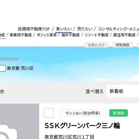
投資用不動産TOP
買いたい
売りたい
コンサルティング・メニ
動産
事業用不動産
オフィス賃貸
海外不動産
リゾート不動産
居住用不動産
お気に入り
閲覧履歴
onditions
東京都 荒川区
並べ替え
示
マンション（区分所有）
新価格
ＳＳＫグリーンパーク三ノ輪
東京都荒川区荒川１丁目