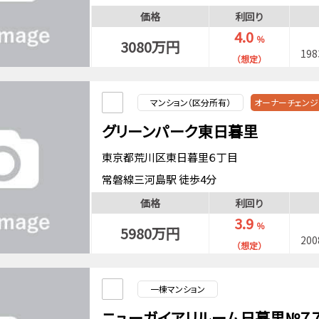
常磐線三河島駅 徒歩5分
価格
利回り
4.0
％
3080万円
19
（想定）
マンション（区分所有）
オーナーチェンジ
グリーンパーク東日暮里
東京都荒川区東日暮里６丁目
常磐線三河島駅 徒歩4分
山手線日暮里駅 徒歩10分
価格
利回り
東京メトロ千代田線西日暮里駅 徒歩12分
3.9
％
5980万円
20
（想定）
一棟マンション
ニューガイアリルーム日暮里№７