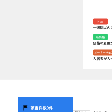
New
一週間以内
新価格
価格の変更
オーナーチェ
入居者が入
該当件数
9
件