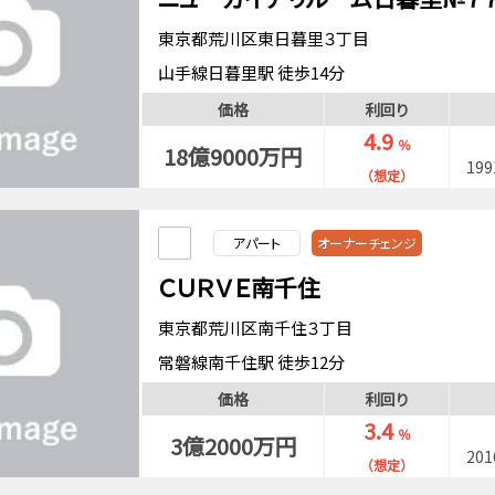
東京都荒川区東日暮里３丁目
山手線日暮里駅 徒歩14分
価格
利回り
4.9
％
18億9000万円
19
（想定）
アパート
オーナーチェンジ
ＣＵＲＶＥ南千住
東京都荒川区南千住３丁目
常磐線南千住駅 徒歩12分
東京メトロ日比谷線南千住駅 徒歩12分
価格
利回り
つくばエクスプレス南千住駅 徒歩12分
3.4
％
3億2000万円
20
（想定）