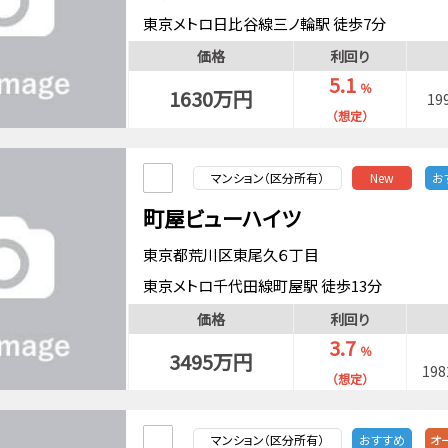
東京メトロ日比谷線三ノ輪駅 徒歩7分
常磐線三河島駅 徒歩12分
価格
利回り
都電荒川線荒川一中前駅 徒歩3分
5.1
％
1630万円
19
（想定）
マンション（区分所有）
New
お
町屋ビューハイツ
東京都荒川区東尾久６丁目
東京メトロ千代田線町屋駅 徒歩13分
日暮里舎人ライナー熊野前駅 徒歩9分
価格
利回り
都電荒川線東尾久三丁目駅 徒歩7分
3.7
％
3495万円
19
（想定）
マンション（区分所有）
おすすめ
オ