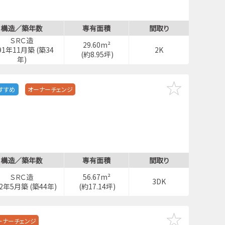
構造／築年数
専有面積
間取り
ＳＲＣ造
29.60m²
91年11月築 (築34
2K
(約8.95坪)
年)
すすめ
オーナーチェンジ
構造／築年数
専有面積
間取り
ＳＲＣ造
56.67m²
3DK
82年5月築 (築44年)
(約17.14坪)
ーナーチェンジ