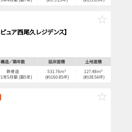
レピュア西尾久レジデンス】
構造／築年数
延床面積
土地面積
鉄骨造
531.76m²
127.48m²
21年5月築 (築5年)
(約160.85坪)
(約38.56坪)