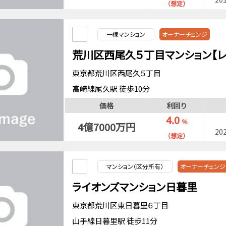
（想定）
一棟マンション
オーナーチェンジ
荒川区西尾久５丁目マンション【
東京都荒川区西尾久５丁目
高崎線尾久駅 徒歩10分
都電荒川線荒川遊園地前駅 徒歩2分
価格
利回り
4.0
％
4億7000万円
20
（想定）
マンション（区分所有）
オーナーチェンジ
ライオンズマンション日暮里
東京都荒川区東日暮里６丁目
山手線日暮里駅 徒歩11分