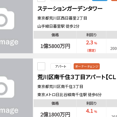
ステーションガーデンタワー
東京都荒川区西日暮里２丁目
山手線日暮里駅 徒歩2分
京成電鉄本線日暮里駅 徒歩2分
価格
利回り
東京メトロ千代田線西日暮里駅 徒歩6分
2.3
％
1億5800万円
20
（想定）
アパート
オーナーチェンジ
荒川区南千住３丁目アパート【ＣＬ
東京都荒川区南千住３丁目
東京メトロ日比谷線南千住駅 徒歩6分
常磐線南千住駅 徒歩8分
価格
利回り
4.1
％
2億1800万円
20