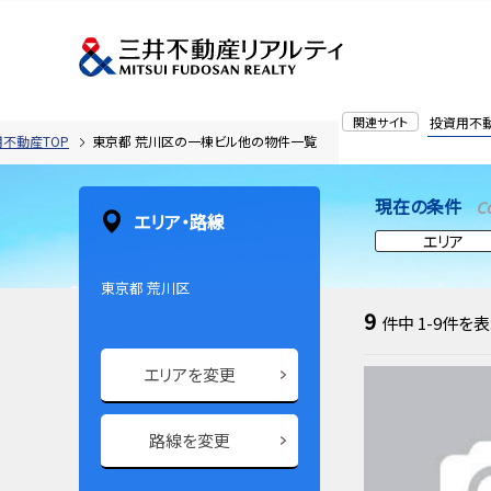
関連サイト
投資用不
不動産TOP
東京都 荒川区の一棟ビル他の物件一覧
現在の条件
C
エリア・路線
エリア
東京都 荒川区
9
件中
1-9
件を表
エリアを変更
路線を変更