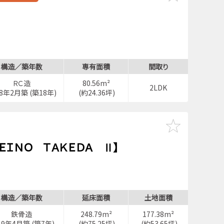
構造／築年数
専有面積
間取り
ＲＣ造
80.56m²
2LDK
08年2月築 (築18年)
(約24.36坪)
ＥＩＮＯ ＴＡＫＥＤＡ Ⅱ】
構造／築年数
延床面積
土地面積
鉄骨造
248.79m²
177.38m²
19年4月築 (築7年)
(約75.25坪)
(約53.65坪)