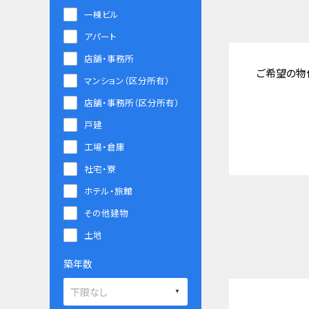
一棟ビル
アパート
店舗・事務所
ご希望の物
マンション（区分所有）
店舗・事務所（区分所有）
戸建
工場・倉庫
社宅・寮
ホテル・旅館
その他建物
土地
築年数