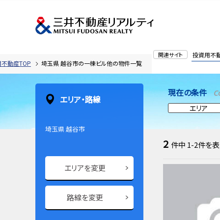
関連サイト
投資用不
不動産TOP
埼玉県 越谷市の一棟ビル他の物件一覧
現在の条件
C
エリア・路線
エリア
埼玉県 越谷市
2
件中
1-2
件を表
エリアを変更
路線を変更