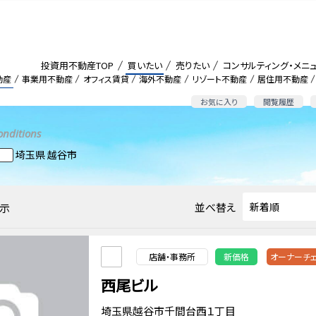
投資用不動産TOP
買いたい
売りたい
コンサルティング・メニ
動産
事業用不動産
オフィス賃貸
海外不動産
リゾート不動産
居住用不動産
お気に入り
閲覧履歴
onditions
埼玉県 越谷市
並べ替え
示
店舗・事務所
新価格
オーナーチ
西尾ビル
埼玉県越谷市千間台西１丁目