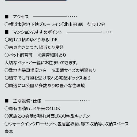
■ アクセス ━━━━━━━━・・・・・
○横浜市営地下鉄ブルーライン『北山田』駅 徒歩12分
■ マンションおすすめポイント ━━━━━━━━・・・・・
〇約17.1帖のゆとりあるLDK
○南東向きにつき、陽当たり良好
○ペット飼育可 ※飼育細則あり
大切なペットと一緒にお住まいできます。
○敷地内駐車場空き有 ※車輌サイズの制限あり
〇留守でも荷物を受け取れる宅配ボックスあり
〇周辺には公園が多数あり緑豊かな住環境
■ 主な設備・仕様 ━━━━━━━━・・・・・
○専有面積97.14平米の4LDK
○家族との会話が弾む対面式のU字型キッチン
○ウォークインクローゼット、各居室収納、廊下収納等、収納スペース
豊富