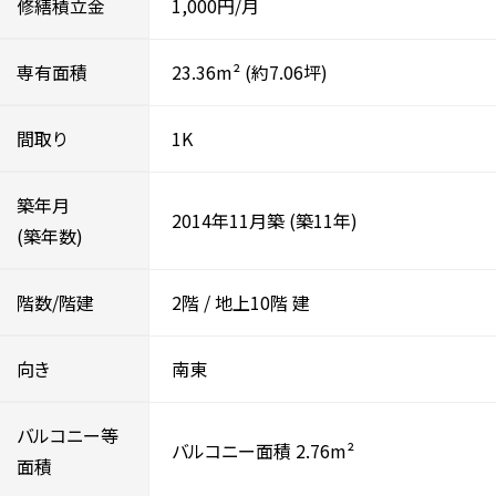
修繕積立金
1,000円/月
専有面積
23.36m²
(約7.06坪)
間取り
1K
築年月
2014年11月築
(築11年)
(築年数)
階数/階建
2階
/
地上10階
建
向き
南東
バルコニー等
バルコニー面積 2.76m²
面積