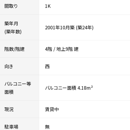
間取り
1K
築年月
2001年10月築
(築24年)
(築年数)
階数/階建
4階
/
地上9階
建
向き
西
バルコニー等
バルコニー面積 4.18m²
面積
現況
賃貸中
駐車場
無