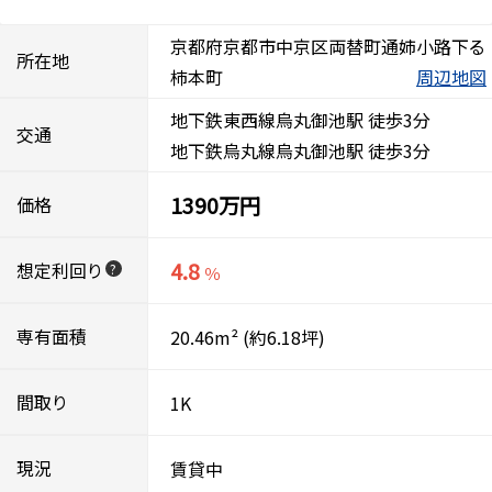
京都府京都市中京区両替町通姉小路下る
所在地
柿本町
周辺地図
地下鉄東西線烏丸御池駅 徒歩3分
交通
地下鉄烏丸線烏丸御池駅 徒歩3分
1390万円
価格
4.8
想定利回り
?
％
専有面積
20.46m²
(約6.18坪)
間取り
1K
現況
賃貸中