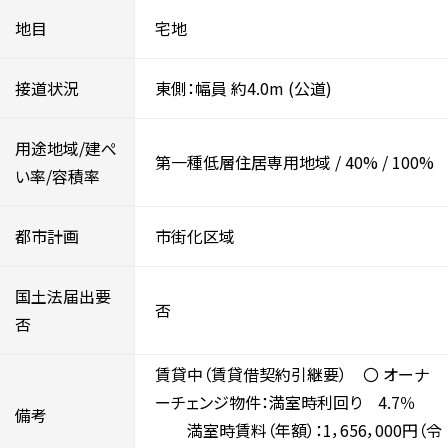
地目
宅地
接道状況
東側：幅員 約4.0m
(公道)
用途地域/建ぺ
第一種低層住居専用地域
/
40%
/
100%
い率/容積率
都市計画
市街化区域
国土法届出要
否
否
賃貸中（賃貸借契約引継要） 〇 オーナ
ーチェンジ物件：満室時利回り 4.7％
備考
満室時賃料（年額）：1，656，000円（令