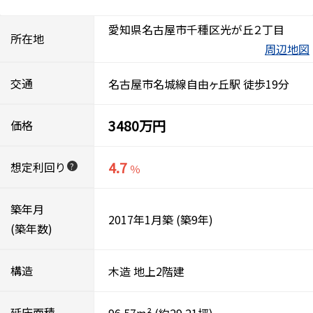
愛知県名古屋市千種区光が丘２丁目
所在地
周辺地図
交通
名古屋市名城線自由ヶ丘駅 徒歩19分
3480万円
価格
4.7
想定利回り
?
％
築年月
2017年1月築
(築9年)
(築年数)
構造
木造
地上2階建
延床面積
96.57m²
(約29.21坪)