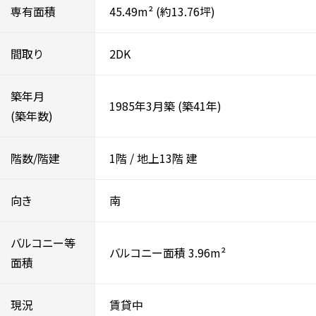
専有面積
45.49m²
(約13.76坪)
間取り
2DK
築年月
1985年3月築
(築41年)
(築年数)
階数/階建
1階
/
地上13階
建
向き
南
バルコニー等
バルコニー面積 3.96m²
面積
現況
賃貸中