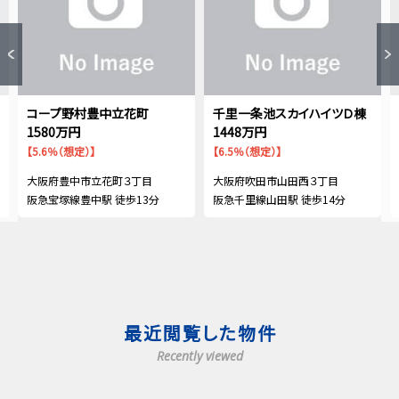
コープ野村豊中立花町
千里一条池スカイハイツＤ棟
1580万円
1448万円
【5.6％（想定）】
【6.5％（想定）】
大阪府豊中市立花町３丁目
大阪府吹田市山田西３丁目
阪急宝塚線豊中駅 徒歩13分
阪急千里線山田駅 徒歩14分
最近閲覧した物件
Recently viewed