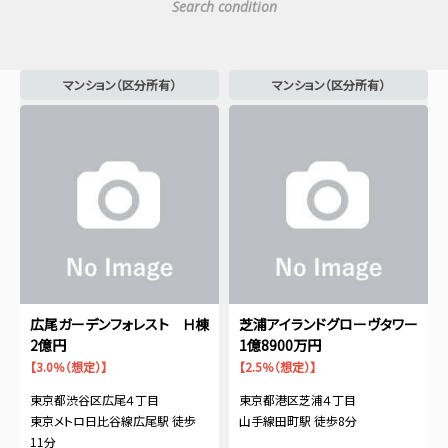
Search condition
マンション（区分所有）
マンション（区分所有）
広尾ガーデンフォレスト Ｈ棟
芝浦アイランドグローヴタワー
2億円
1億8900万円
【3.0％（想定）】
【2.5％（想定）】
東京都渋谷区広尾４丁目
東京都港区芝浦４丁目
東京メトロ日比谷線広尾駅 徒歩
山手線田町駅 徒歩8分
11分