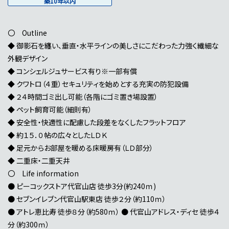
築10年以内
〇 Outline
◆ 御影石を纏い、垂直・水平ラインの美しさにこだわった力強く繊細な
外観デザイン
◆ コンシェルジュサービス有り※一部有償
◆ クワトロ（４重）セキュリティを始めとする充実の防犯設備
◆ ２４時間ゴミ出し可能（各階にゴミ置き場設置）
◆ ペット飼育可能（細則有）
◆ 安全性・快適性に配慮した段差をなくしたフラットフロア
◆ 約１５．０帖の広々としたＬＤＫ
◆ 足元からお部屋を暖める床暖房有（ＬＤ部分）
◆ 二重床・二重天井
〇 Life information
● ピーコックストア代官山店 徒歩3分(約240ｍ)
● セブンイレブン代官山駅東店 徒歩２分（約110ｍ）
● アトレ恵比寿 徒歩８分（約580ｍ） ● 代官山アドレス・ディセ 徒歩４
分（約300ｍ）