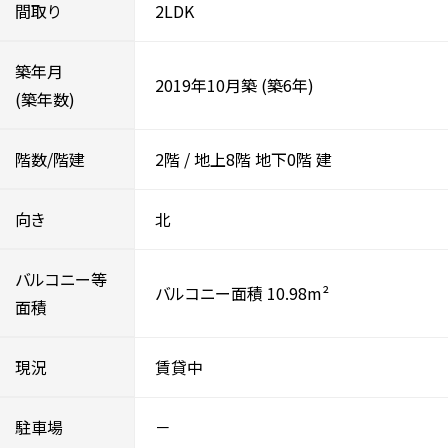
間取り
2LDK
築年月
2019年10月築
(築6年)
(築年数)
階数/階建
2階
/
地上8階
地下0階
建
向き
北
バルコニー等
バルコニー面積 10.98m²
面積
現況
賃貸中
駐車場
－