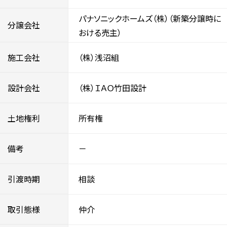
パナソニックホームズ（株）（新築分譲時に
分譲会社
おける売主）
施工会社
（株）浅沼組
設計会社
（株）ＩＡＯ竹田設計
土地権利
所有権
備考
－
引渡時期
相談
取引態様
仲介