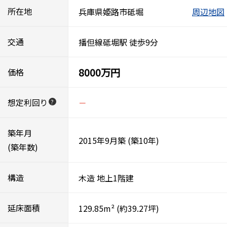
所在地
兵庫県姫路市砥堀
周辺地図
交通
播但線砥堀駅 徒歩9分
8000万円
価格
想定利回り
－
?
築年月
2015年9月築
(築10年)
(築年数)
構造
木造
地上1階建
延床面積
129.85m²
(約39.27坪)