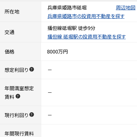
兵庫県姫路市砥堀
周辺地図
所在地
兵庫県姫路市の投資用不動産を探す
播但線砥堀駅 徒歩9分
交通
播但線 砥堀駅の投資用不動産を探す
価格
8000万円
想定利回り
－
?
年間満室想定
－
賃料
?
現行利回り
－
?
年間現行賃料