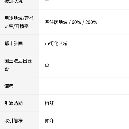
接道状況
－
用途地域/建ぺ
準住居地域
/
60%
/
200%
い率/容積率
都市計画
市街化区域
国土法届出要
否
否
備考
－
引渡時期
相談
取引態様
仲介