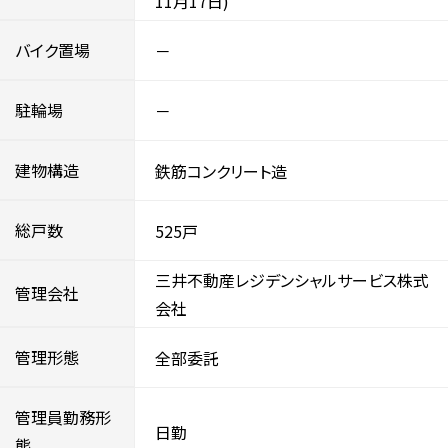
11月17日)
バイク置場
－
駐輪場
－
建物構造
鉄筋コンクリート造
総戸数
525戸
三井不動産レジデンシャルサービス株式
管理会社
会社
管理形態
全部委託
管理員勤務形
日勤
態