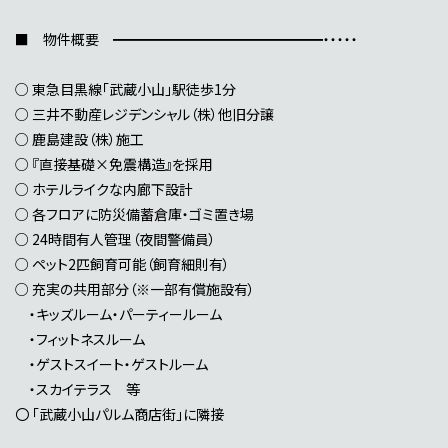
■ 物件概要 ━━━━━━━━━━━━━━━・・・・・
○ 東急目黒線「武蔵小山」駅徒歩1分
○ 三井不動産レジデンシャル（株）他旧分譲
○ 鹿島建設（株）施工
○ 『直接基礎×免震構造』を採用
○ ホテルライクな内廊下設計
○ 各フロアに防災備蓄倉庫・ゴミ置き場
○ 24時間有人管理（夜間警備員）
○ ペット2匹飼育可能（飼育細則有）
○ 充実の共用部分（※一部有償施設有）
・キッズルーム・パーティールーム
・フィットネスルーム
・ゲストスイート・ゲストルーム
・スカイテラス 等
〇 「武蔵小山パルム商店街」に隣接