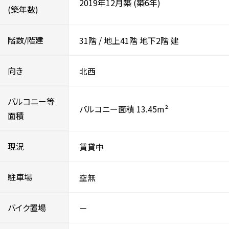
2019年12月築
(築6年)
(築年数)
階数/階建
31階
/
地上41階
地下2階
建
向き
北西
バルコニー等
バルコニー面積 13.45m²
面積
現況
賃貸中
駐車場
空無
バイク置場
－