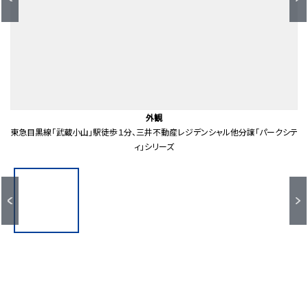
スーパーオオゼキ武蔵小山店（約210ｍ）
品川区立荏原第一中学校（約880ｍ）
武蔵小山駅(東急目黒線)（約20ｍ）
武蔵小山パルム商店街（約20ｍ）
品川区立後地小学校（約480ｍ）
品川小山三郵便局（約250ｍ）
エトモ武蔵小山（約20ｍ）
林試の森公園（約650ｍ）
エントランス
エントランス
エントランス
エントランス
エントランス
エントランス
共有部分
共有部分
共有部分
共有部分
共有部分
共有部分
共有部分
間取り図
ロビー
外観
外観
東急目黒線「武蔵小山」駅徒歩１分、三井不動産レジデンシャル他分譲「パークシテ
エレベーターホールへとつながるエントランス空間には水盤と飾りビーズを施した
パーティールームは併設のキッズルームと同時利用が可能です（別途費用が掛かり
キッズルームは併設のパーティルームと同時利用が可能です（別途費用が掛かりま
パークシティ武蔵小山と隣接しており、パルム商店街まで雨に濡れず、出入り可能
スカイテラスは気持ちの良い都心眺望をお楽しみ頂ける、３６０度展望施設です。
天井高約６．８ｍ、全長約３５ｍの高級感あふれるグランドエントランスホール
天井高約３５ｍ、全長約６．８ｍの高級感あふれるグランドエントランスホール
来訪者とのお打ち合わせや、休憩スペースとしても利用可能なロビー
グランドエントランスへと続く、エントランスアプローチ
２層吹き抜けの大空間、グランドエントランスホール
四季の移ろいと水盤を望む、グランドエントランス
スカイテラスの一部には、人工芝スポットを採用。
プライベート空間に導く、エレベーターホール
庭を眺めながらくつろげる、ガーデンラウンジ
フィットネスルーム
第照明をしつらえ、心を落ち着かせる雰囲気を演出
なエントランスもございます。
ィ」シリーズ
ます。）
す。）