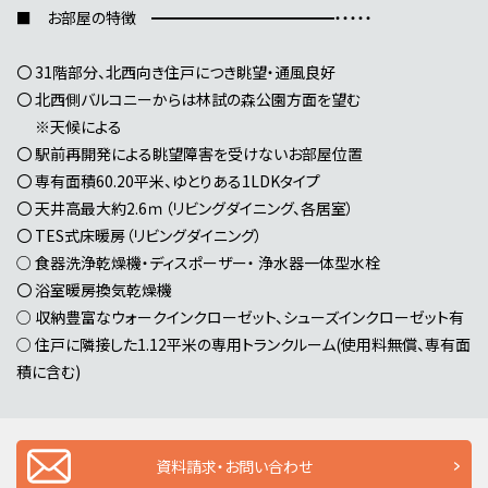
■ お部屋の特徴 ━━━━━━━━━━━━・・・・・
〇 31階部分、北西向き住戸につき眺望・通風良好
〇 北西側バルコニーからは林試の森公園方面を望む
※天候による
〇 駅前再開発による眺望障害を受けないお部屋位置
〇 専有面積60.20平米、ゆとりある1LDKタイプ
〇 天井高最大約2.6ｍ（リビングダイニング、各居室）
〇 TES式床暖房（リビングダイニング）
○ 食器洗浄乾燥機・ディスポーザー・ 浄水器一体型水栓
〇 浴室暖房換気乾燥機
○ 収納豊富なウォークインクローゼット、シューズインクローゼット有
○ 住戸に隣接した1.12平米の専用トランクルーム(使用料無償、専有面
積に含む)
資料請求・お問い合わせ