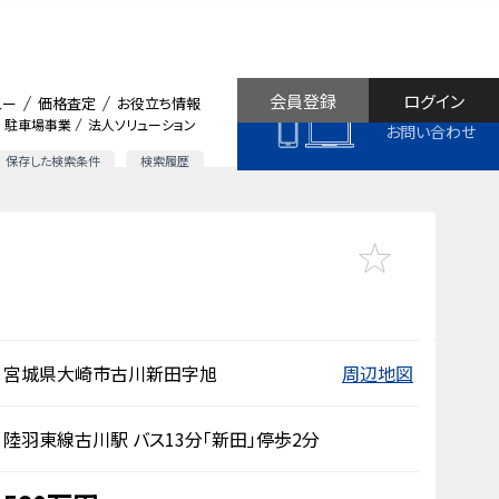
会員登録
ログイン
ュー
価格査定
お役立ち情報
駐車場事業
法人ソリューション
お問い合わせ
保存した検索条件
検索履歴
宮城県大崎市古川新田字旭
周辺地図
陸羽東線古川駅 バス13分「新田」停歩2分