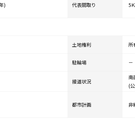
年)
代表間取り
5Ｋ
土地権利
所
駐輪場
－
南
接道状況
(公
都市計画
非