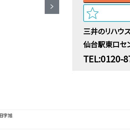
三井のリハウ
仙台駅東口セ
TEL:0120-8
田字旭