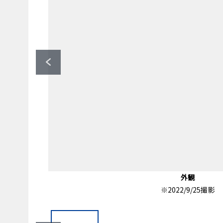
その他内観
その他内観
その他内観
間取り図
キッチン
キッチン
外観
室内
室内
室内
洗面
室内
室内
室内
室内
室内
室内
室内
収納
室内
室内
室内
室内
室内
室内
室内
室内
収納
玄関
バス
※2022/9/25撮影
北側和室 押入
西側和室 押入