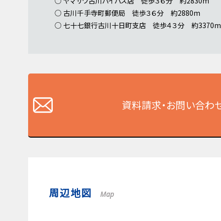
○ ヤマザワ古川バイパス店 徒歩３６分 約2830m
○ 古川千手寺町郵便局 徒歩３６分 約2880m
○ 七十七銀行古川十日町支店 徒歩４３分 約3370m
資料請求・お問い合わ
周辺地図
Map