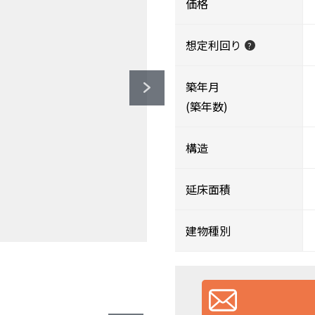
価格
想定利回り
?
築年月
(築年数)
構造
延床面積
建物種別