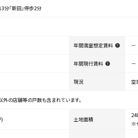
3分「新田」停歩2分
年間満室想定賃料
－
?
年間現行賃料
－
?
現況
空
以外の店舗等の戸数も含まれています。
24
坪)
土地面積
※