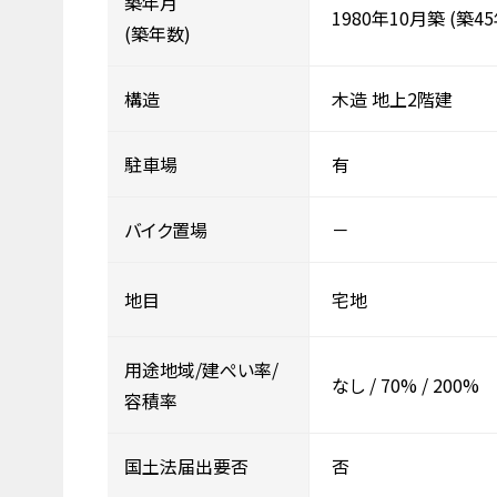
築年月
1980年10月築
(築45
(築年数)
構造
木造
地上2階建
駐車場
有
バイク置場
－
地目
宅地
用途地域/建ぺい率/
なし
/
70%
/
200%
容積率
国土法届出要否
否