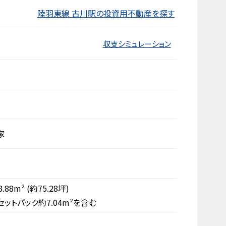
陸羽東線 古川駅の投資用不動産を探す
収支シミュレーション
家
8.88m²
(約75.28坪)
セットバック約7.04m²を含む