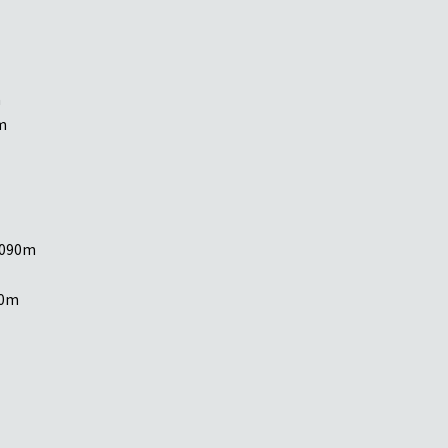
m
m
90m
0m