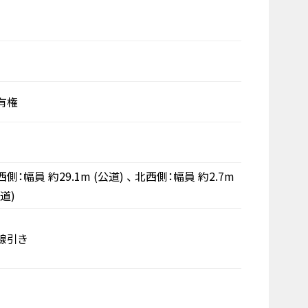
有権
西側：幅員 約29.1m
(公道)
、
北西側：幅員 約2.7m
道)
線引き