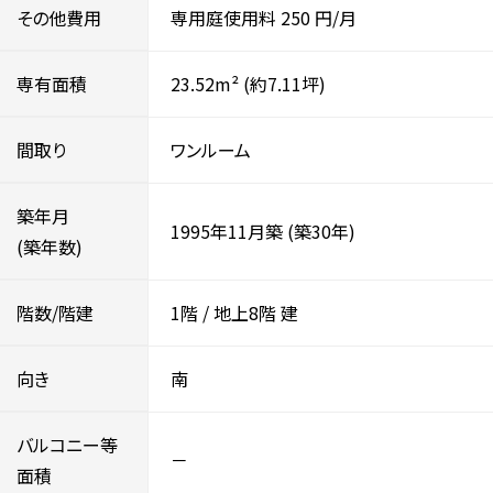
その他費用
専用庭使用料
250
円/月
専有面積
23.52m²
(約7.11坪)
間取り
ワンルーム
築年月
1995年11月築
(築30年)
(築年数)
階数/階建
1階
/
地上8階
建
向き
南
バルコニー等
－
面積