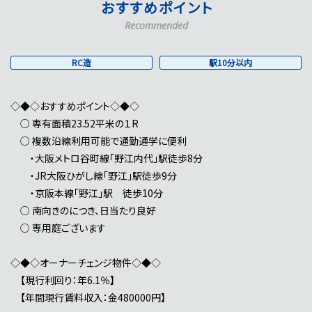
おすすめポイント
Recommended
RC造
駅10分以内
◇◆◇おすすめポイント◇◆◇
○ 専有面積23.52平米の１R
○ 複数沿線利用可能で通勤通学に便利
・大阪メトロ谷町線「野江内代」駅徒歩8分
・JR大阪ひがし線「野江」駅徒歩9分
・京阪本線「野江」駅 徒歩10分
○ 南向きのにつき、日当たり良好
○ 専用庭ございます
◇◆◇オーナーチェンジ物件◇◆◇
【現行利回り：年6.1％】
【年間現行賃料収入：金480000円】