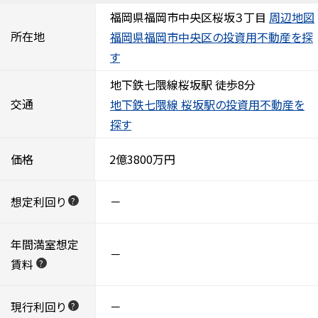
福岡県福岡市中央区桜坂３丁目
周辺地図
所在地
福岡県福岡市中央区の投資用不動産を探
す
地下鉄七隈線桜坂駅 徒歩8分
交通
地下鉄七隈線 桜坂駅の投資用不動産を
探す
価格
2億3800万円
想定利回り
－
?
年間満室想定
－
賃料
?
現行利回り
－
?