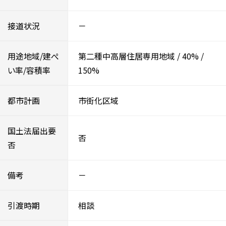
接道状況
－
用途地域/建ぺ
第二種中高層住居専用地域
/
40%
/
い率/容積率
150%
都市計画
市街化区域
国土法届出要
否
否
備考
－
引渡時期
相談