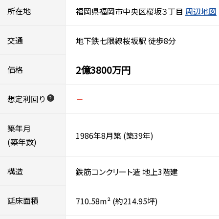
所在地
福岡県福岡市中央区桜坂３丁目
周辺地図
交通
地下鉄七隈線桜坂駅 徒歩8分
2億3800万円
価格
想定利回り
－
?
築年月
1986年8月築
(築39年)
(築年数)
構造
鉄筋コンクリート造
地上3階建
延床面積
710.58m²
(約214.95坪)