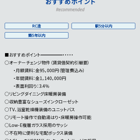
おすすめポイント
Recommended
RC造
駅5分以内
築5年以内
■おすすめポイント━━━━━・・・・・
○オーナーチェンジ物件（賃貸借契約引継要）
・月額賃料：金95，000円（管理費込み）
・年間賃料：金1，140，000円
・表面利回り：3.4％
○リビングダイニング床暖房装備
○収納豊富なシューズインクローゼット
○TV、浴室乾燥機装備のユニットバス
○リモート操作で自動湯はり・床暖房操作可能
○Low-E複層ガラス採用のサッシ
○不在時に便利な宅配ボックス装備