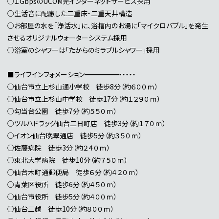
○１GbpsのUCOM光インターネットサービス採用
○生活音に配慮した二重床・二重天井構造
○お部屋の水を「浄活水」に、浴槽内のお湯に「マイクロバブル」を発生
させるオリジナルウォーターシステム採用
○浴室のシャワーは「たからのミラブルシャワー」採用
■ライフインフォメーション━━━━━・・・・・
○仙台市立上杉山通小学校 徒歩8分（約６００ｍ）
○仙台市立上杉山中学校 徒歩17分（約１２９０ｍ）
○勾当台公園 徒歩7分（約５５０ｍ）
○ツルハドラッグ仙台二日町店 徒歩3分（約１７０ｍ）
○イオン仙台晩翠通店 徒歩5分（約３５０ｍ）
○佐藤病院 徒歩3分（約２４０ｍ）
○東北大学病院 徒歩10分（約７５０ｍ）
○仙台木町通郵便局 徒歩６分（約４２０ｍ）
○青葉区役所 徒歩6分（約４５０ｍ）
○仙台市役所 徒歩5分（約４００ｍ）
○仙台三越 徒歩10分（約８００ｍ）