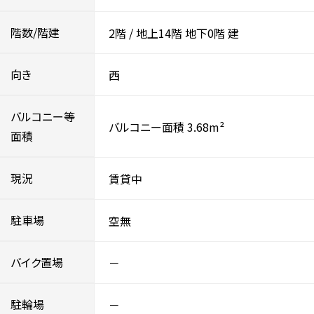
階数/階建
2階
/
地上14階
地下0階
建
向き
西
バルコニー等
バルコニー面積 3.68m²
面積
現況
賃貸中
駐車場
空無
バイク置場
－
駐輪場
－