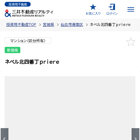
投資用不動産
お気に入り
ログイン
投資用不動産TOP
宮城県
仙台市青葉区
ネベル北四番丁ｐｒｉｅｒｅ
マンション（区分所有）
新価格
ネベル北四番丁ｐｒｉｅｒｅ