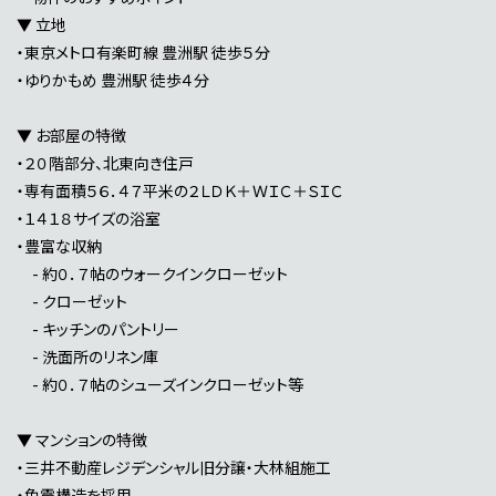
▼ 立地
・東京メトロ有楽町線 豊洲駅 徒歩５分
・ゆりかもめ 豊洲駅 徒歩４分
▼ お部屋の特徴
・２０階部分、北東向き住戸
・専有面積５６．４７平米の２ＬＤＫ＋ＷＩＣ＋ＳＩＣ
・１４１８サイズの浴室
・豊富な収納
- 約０．７帖のウォークインクローゼット
- クローゼット
- キッチンのパントリー
- 洗面所のリネン庫
- 約０．７帖のシューズインクローゼット等
▼ マンションの特徴
・三井不動産レジデンシャル旧分譲・大林組施工
・免震構造を採用