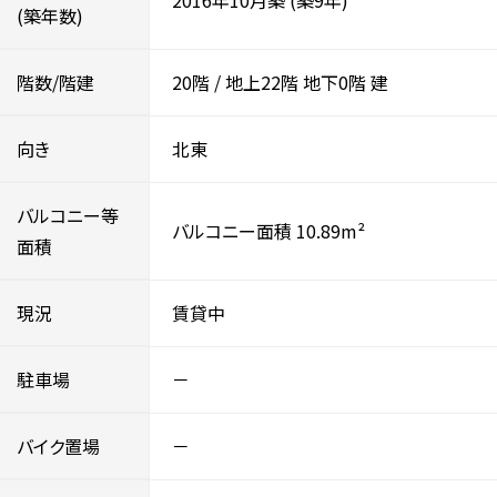
2016年10月築
(築9年)
(築年数)
階数/階建
20階
/
地上22階
地下0階
建
向き
北東
バルコニー等
バルコニー面積 10.89m²
面積
現況
賃貸中
駐車場
－
バイク置場
－