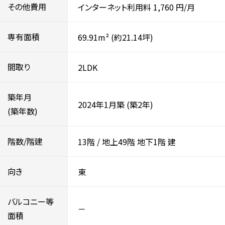
その他費用
インターネット利用料
1,760
円/月
専有面積
69.91m²
(約21.14坪)
間取り
2LDK
築年月
2024年1月築
(築2年)
(築年数)
階数/階建
13階
/
地上49階
地下1階
建
向き
東
バルコニー等
－
面積