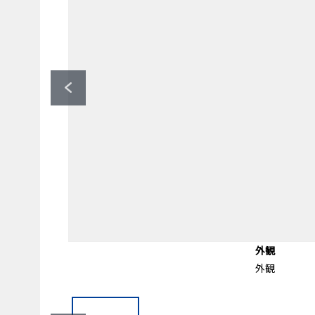
セブンイレブン 厚木市立病院前店（
厚木市立病院（約220ｍ
エントランス
エントランス
共有部分
共有部分
共有部分
共有部分
共有部分
共有部分
間取り図
駐車場
駐車場
外観
外観
トランクルーム
１階廊下部分
宅配ロッカー
エントランス
エントランス
徒歩3分。
共用部分
共有部分
徒歩２分
駐車場
駐車場
駐輪場
外観
外観