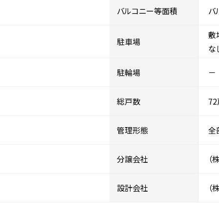
バルコニー等面積
バ
敷
駐車場
な
駐輪場
－
総戸数
7
管理形態
全
分譲会社
（
設計会社
（