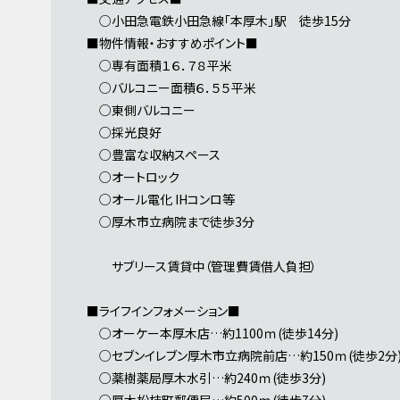
○小田急電鉄小田急線「本厚木」駅 徒歩15分
■物件情報・おすすめポイント■
○専有面積１６．７８平米
○バルコニー面積６．５５平米
○東側バルコニー
○採光良好
○豊富な収納スペース
○オートロック
○オール電化 IHコンロ等
○厚木市立病院まで徒歩3分
サブリース賃貸中（管理費賃借人負担）
■ライフインフォメーション■
○オーケー本厚木店…約1100ｍ(徒歩14分)
○セブンイレブン厚木市立病院前店…約150ｍ(徒歩2分
○薬樹薬局厚木水引…約240ｍ(徒歩3分)
○厚木松枝町郵便局…約500ｍ(徒歩7分)