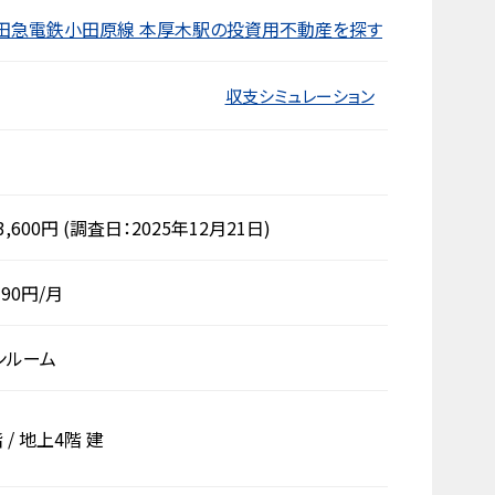
田急電鉄小田原線 本厚木駅の投資用不動産を探す
収支シミュレーション
3,600円
(調査日：2025年12月21日)
790円/月
ンルーム
階
/
地上4階
建