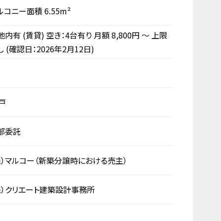
ルコニー面積 6.55m²
地内有 (賃貸) 空き：4台有り 月額
8,800円
～
上限
し
(確認日：2026年2月12日)
2戸
部委託
株）マルコー（新築分譲時における売主）
株）クリエート建築設計事務所