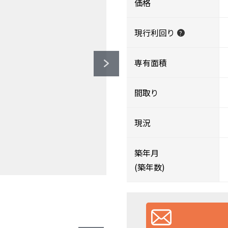
価格
現行利回り
?
専有面積
間取り
現況
築年月
(築年数)
約150ｍ）
）