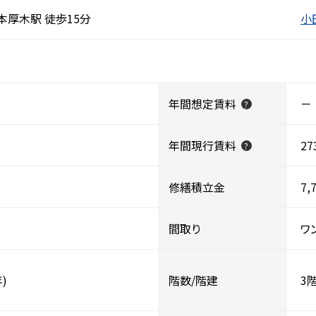
厚木駅 徒歩15分
小
年間想定賃料
－
?
年間現行賃料
27
?
修繕積立金
7,
間取り
ワ
)
階数/階建
3