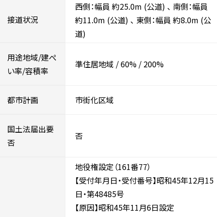
西側：幅員 約25.0m
(公道)
、
南側：幅員
接道状況
約11.0m
(公道)
、
東側：幅員 約8.0m
(公
道)
用途地域/建ぺ
準住居地域
/
60%
/
200%
い率/容積率
都市計画
市街化区域
国土法届出要
否
否
地役権設定（161番77）
【受付年月日・受付番号】昭和45年12月15
日・第48485号
【原因】昭和45年11月6日設定