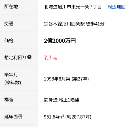
所在地
北海道旭川市東光一条７丁目
周辺地図
交通
宗谷本線旭川四条駅 徒歩41分
2億2000万円
価格
7.7
想定利回り
?
％
築年月
1998年8月築
(築27年)
(築年数)
構造
鉄骨造
地上1階建
延床面積
951.64m²
(約287.87坪)