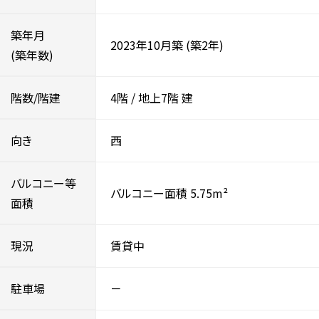
築年月
2023年10月築
(築2年)
(築年数)
階数/階建
4階
/
地上7階
建
向き
西
バルコニー等
バルコニー面積 5.75m²
面積
現況
賃貸中
駐車場
－