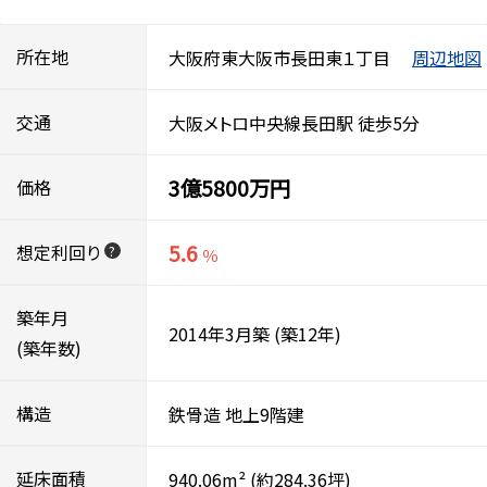
所在地
大阪府東大阪市長田東１丁目
周辺地図
交通
大阪メトロ中央線長田駅 徒歩5分
3億5800万円
価格
5.6
想定利回り
?
％
築年月
2014年3月築
(築12年)
(築年数)
構造
鉄骨造
地上9階建
延床面積
940.06m²
(約284.36坪)