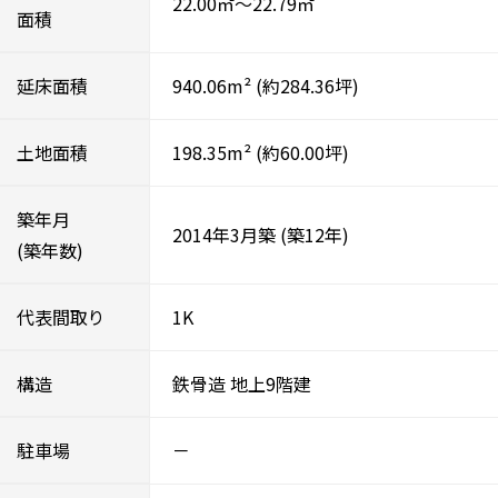
22.00㎡～22.79㎡
面積
延床面積
940.06m²
(約284.36坪)
土地面積
198.35m²
(約60.00坪)
築年月
2014年3月築
(築12年)
(築年数)
代表間取り
1K
構造
鉄骨造
地上9階建
駐車場
－