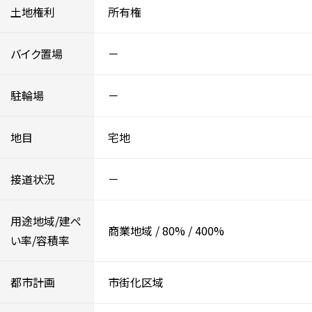
土地権利
所有権
バイク置場
－
駐輪場
－
地目
宅地
接道状況
－
用途地域/建ぺ
商業地域
/
80%
/
400%
い率/容積率
都市計画
市街化区域