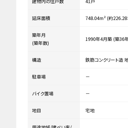
建物内の住戸数
41戸
延床面積
748.04m²
(約226.2
築年月
1990年4月築
(築36年
(築年数)
構造
鉄筋コンクリート造
駐車場
－
バイク置場
－
地目
宅地
用途地域/建ぺい率/