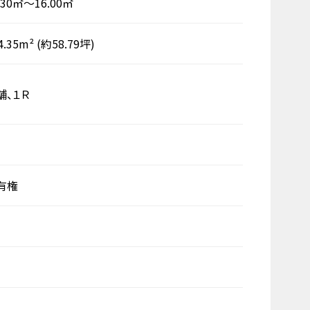
.30㎡～16.00㎡
4.35m²
(約58.79坪)
舗、１Ｒ
有権