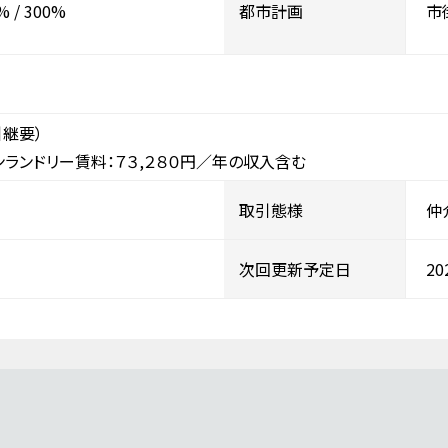
%
/
300%
都市計画
市
継要）
ランドリー賃料：７３,２８０円／年の収入含む
取引態様
仲
次回更新予定日
2