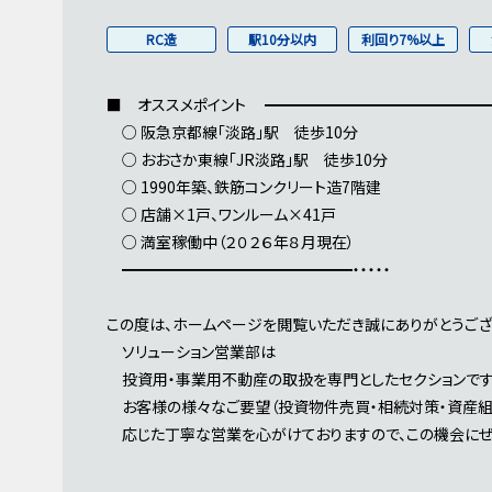
RC造
駅10分以内
利回り7%以上
■ オススメポイント ━━━━━━━━━━━━━━━・
○ 阪急京都線「淡路」駅 徒歩10分
○ おおさか東線「JR淡路」駅 徒歩10分
○ 1990年築、鉄筋コンクリート造7階建
○ 店舗×1戸、ワンルーム×41戸
○ 満室稼働中（２０２６年８月現在）
━━━━━━━━━━━━━━━・・・・・
この度は、ホームページを閲覧いただき誠にありがとうござ
ソリューション営業部は
投資用・事業用不動産の取扱を専門としたセクションです
お客様の様々なご要望（投資物件売買・相続対策・資産組換
応じた丁寧な営業を心がけておりますので、この機会にぜ