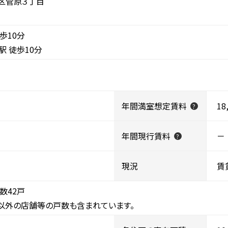
区菅原３丁目
歩10分
駅 徒歩10分
年間満室想定賃料
18
?
年間現行賃料
－
?
現況
賃
戸数42戸
以外の店舗等の戸数も含まれています。