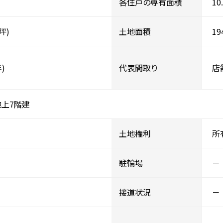
各住戸の専有面積
10
8坪)
土地面積
19
)
代表間取り
店
地上7階建
土地権利
所
駐輪場
－
接道状況
－