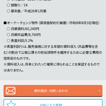
○ 間取り／1K
○ 築年数／平成26年1月築
■オーナーチェンジ物件（賃貸借契約引継要）（令和8年8月3日現在）
○ 月額賃料/60,240円
○ 月額共益費/8,760円
○ 表面利回/5.2%
※表面利回りは、販売価格に対する年間の賃料収入（共益費等を含
む）の割合で公租公課その他当該物件を維持するために必要な費用の
控除前のものです。
※賃料収入は、将来にわたって確実に得られることを保証するもので
はありません。
資料請求・お問い合わせ
お気に入り登録