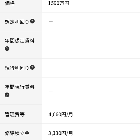
価格
1590万円
想定利回り
－
?
年間想定賃料
－
?
現行利回り
－
?
年間現行賃料
－
?
管理費等
4,660円/月
修繕積立金
3,330円/月