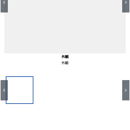
落合南長崎駅(都営地下鉄 大江戸線)（約790ｍ）
前面道路含む外観
前面道路含む外観
エントランス
共有部分
共有部分
外観
外観
外観
エントランス
徒歩１０分。
共有部分
共有部分
前面道路
前面道路
外観
外観
外観