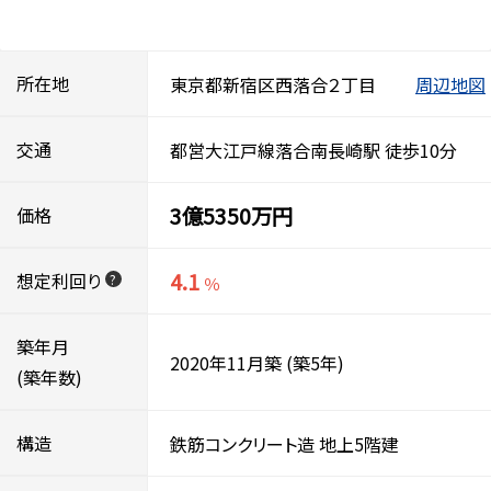
所在地
東京都新宿区西落合２丁目
周辺地図
交通
都営大江戸線落合南長崎駅 徒歩10分
3億5350万円
価格
4.1
想定利回り
?
％
築年月
2020年11月築
(築5年)
(築年数)
構造
鉄筋コンクリート造
地上5階建