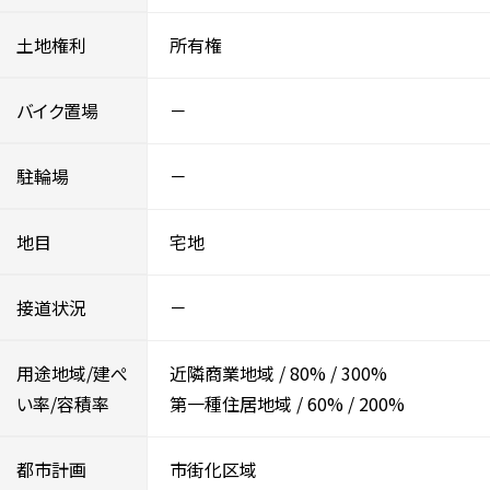
土地権利
所有権
バイク置場
－
駐輪場
－
地目
宅地
接道状況
－
用途地域/建ぺ
近隣商業地域
/
80%
/
300%
い率/容積率
第一種住居地域
/
60%
/
200%
都市計画
市街化区域