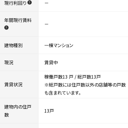
現行利回り
－
?
年間現行賃料
－
?
建物種別
一棟マンション
現況
賃貸中
稼働戸数13
戸 / 総戸数13戸
賃貸状況
※総戸数には住戸数以外の店舗等の戸数
も含まれています。
建物内の住戸
13戸
数