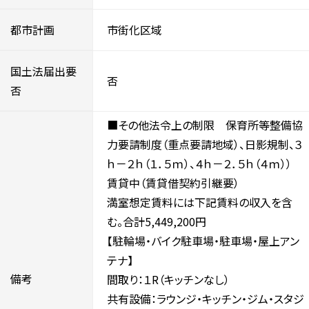
都市計画
市街化区域
国土法届出要
否
否
■その他法令上の制限 保育所等整備協
力要請制度（重点要請地域）、日影規制、３
ｈ－２ｈ（１．５ｍ）、４ｈ－２．５ｈ（４ｍ））
賃貸中（賃貸借契約引継要）
満室想定賃料には下記賃料の収入を含
む。合計5,449,200円
【駐輪場・バイク駐車場・駐車場・屋上アン
テナ】
備考
間取り：１R（キッチンなし）
共有設備：ラウンジ・キッチン・ジム・スタジ