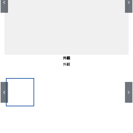
細山交番前（小田急バス⇔新百合ヶ丘駅)（約190ｍ）
読売ランド前駅（小田急線）（約1260ｍ）
前面道路含む外観
前面道路含む外観
エントランス
共有部分
共有部分
共有部分
外観
外観
外観
外観
エントランス
徒歩16分。
徒歩３分。
共有部分
共有部分
共有部分
前面道路
前面道路
外観
外観
外観
外観