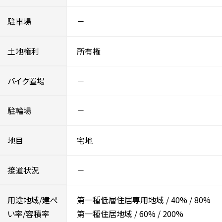
駐車場
－
土地権利
所有権
バイク置場
－
駐輪場
－
地目
宅地
接道状況
－
用途地域/建ぺ
第一種低層住居専用地域
/
40%
/
80%
い率/容積率
第一種住居地域
/
60%
/
200%