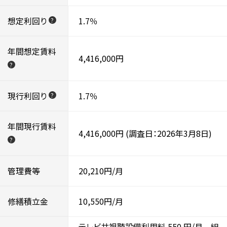
想定利回り
1.7％
?
年間想定賃料
4,416,000円
?
現行利回り
1.7％
?
年間現行賃料
4,416,000円
(調査日：2026年3月8日)
?
管理費等
20,210円/月
修繕積立金
10,550円/月
テレビ共視聴設備利用料
550
円/月
、
組