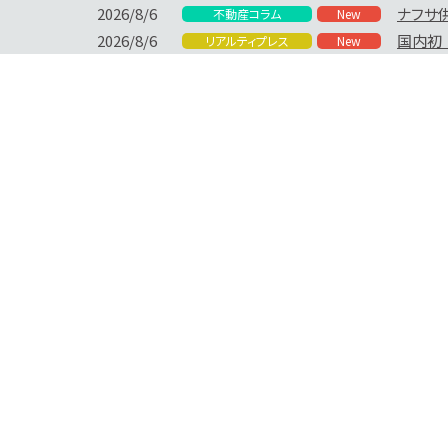
メ
2026/8/6
ナフサ
不動産コラム
New
イ
ン
2026/8/6
国内初
リアルティプレス
New
コ
ン
テ
ン
ツ
に
移
動