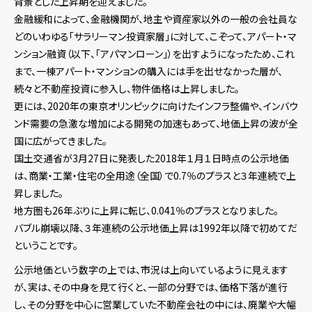
背景とした上昇期を迎えました。
金融緩和によって、金融機関が、地主や資産家以外の一般の会社員な
どのいわゆる「サラリーマン投資家層」に対して、こぞって、アパート・マ
ンション融資（以下、「アパマンローン」）を出すようになったため、これ
まで、一棟アパート・マンションの購入には手を出せなかった層が、
続々と不動産投資に参入し、物件価格は上昇しました。
更には、2020年の東京オリンピックに向けたインフラ整備や、インバウ
ンド需要の急激な増加による開発の加速もあって、地価上昇の波が全
国に広がってきました。
国土交通省が3月27日に発表した2018年１月１日時点の公示地価
は、商業・工業・住宅の全用途（全国）で0.7％のプラスと３年連続で上
昇しました。
地方圏も26年ぶりに上昇に転じ、0.041％のプラスとなりました。
バブル崩壊以降、３年連続の公示地価上昇は1992年以降で初めてだ
ということです。
公示地価という数字の上では、市況は上向いているように見えます
が、実は、その中身を見て行くと、一部の分野では、価格下落が進行
し、その分野を中心に営業していた不動産会社の中には、廃業や大幅