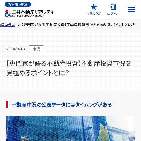
メ
投資用不動産
イ
ン
お気に入り
ログイン
コ
ン
テ
動産コラム
【専門家が語る不動産投資】不動産投資市況を見極めるポイントとは？
ン
ツ
に
移
動
2018/9/13
市況
【専門家が語る不動産投資】不動産投資市況を
見極めるポイントとは？
不動産市況の公表データにはタイムラグがある