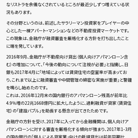
なリストラを余儀なくされているところが最近少しずつ増えている状
況もあります。
その分野というのは、前述したサラリーマン投資家をプレイヤーの中
心とした一棟アパート・マンションなどの不動産投資マーケットです。
この現象は、金融庁が融資審査を厳格化する方針を打ち出したこと
に端を発しています。
2016年9月、金融庁が不動産向け貸出（個人向けアパマンローン含
む）の増加について、「今後の動向について注視が必要」と指摘し、日
銀も2017年4月に「地域によっては賃貸住宅の空室率が高まってお
り、これまで以上に融資審査や中間管理の綿密な実施が重要」と警鐘
を鳴らし始めたのです。
これは、2016年12月末の国内銀行のアパマンローン残高が前年比
4.9％増の22兆1668億円に拡大したように、過剰融資が貸家（賃貸住
宅）の「建設バブル」を助長する懸念が出てきたためです。
金融庁の方針を受け、2017年に入ってから金融機関は、個人向けア
パマンローンに対する審査を厳格化する傾向が強まり、2017年1-3月
の国内銀行の「個人による貸家業」向けの新規貸出は前年同期比