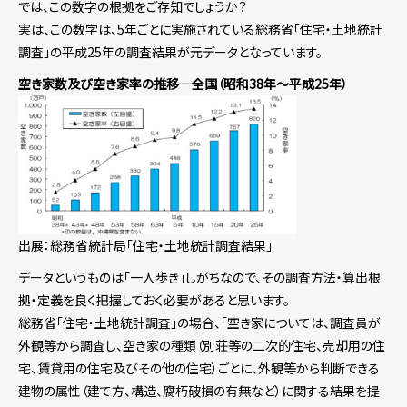
では、この数字の根拠をご存知でしょうか？
実は、この数字は、5年ごとに実施されている総務省「住宅・土地統計
調査」の平成25年の調査結果が元データとなっています。
空き家数及び空き家率の推移―全国（昭和38年～平成25年）
出展：総務省統計局「住宅・土地統計調査結果」
データというものは「一人歩き」しがちなので、その調査方法・算出根
拠・定義を良く把握しておく必要があると思います。
総務省「住宅・土地統計調査」の場合、「空き家については、調査員が
外観等から調査し、空き家の種類（別荘等の二次的住宅、売却用の住
宅、賃貸用の住宅及びその他の住宅）ごとに、外観等から判断できる
建物の属性（建て方、構造、腐朽破損の有無など）に関する結果を提