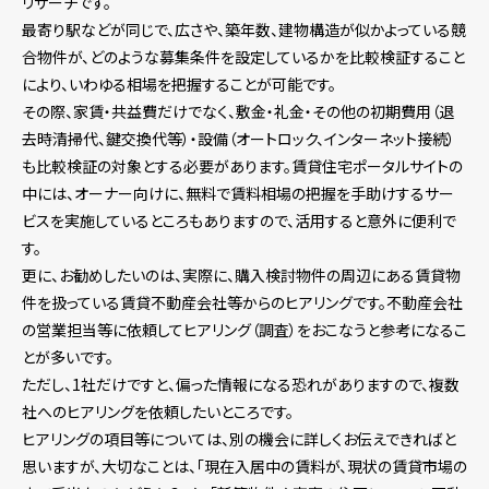
リサーチです。
最寄り駅などが同じで、広さや、築年数、建物構造が似かよっている競
合物件が、どのような募集条件を設定しているかを比較検証すること
により、いわゆる相場を把握することが可能です。
その際、家賃・共益費だけでなく、敷金・礼金・その他の初期費用（退
去時清掃代、鍵交換代等）・設備（オートロック、インターネット接続）
も比較検証の対象とする必要があります。賃貸住宅ポータルサイトの
中には、オーナー向けに、無料で賃料相場の把握を手助けするサー
ビスを実施しているところもありますので、活用すると意外に便利で
す。
更に、お勧めしたいのは、実際に、購入検討物件の周辺にある賃貸物
件を扱っている賃貸不動産会社等からのヒアリングです。不動産会社
の営業担当等に依頼してヒアリング（調査）をおこなうと参考になるこ
とが多いです。
ただし、1社だけですと、偏った情報になる恐れがありますので、複数
社へのヒアリングを依頼したいところです。
ヒアリングの項目等については、別の機会に詳しくお伝えできればと
思いますが、大切なことは、「現在入居中の賃料が、現状の賃貸市場の