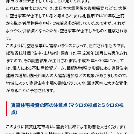
都市のほうが低下していることが見てとれます。
これは、仙台市においては、東日本大震災後の復興需要などで、大幅
に空き家率が低下していると考えられます。札幌市では10年以上前
から単身者用物件を中心に供給過多が続いていたのですが、それが
ようやく、供給減となったため、空き家率が低下したものと推察されま
す。
このように、空き家率は、需給バランスによって、左右されるものです。
総務省統計局「住宅・土地統計調査」は、平成30年10月にも実施され
ますので、その調査結果が注目されます。平成25年～30年にかけて
は、個人による不動産投資ブーム、相続税増税の影響による賃貸住宅
建設の増加、訪日外国人の大幅な増加などの現象がありましたので、
地域によって賃貸住宅市場の需給バランスや、空き家率に大きな変化
があることが予想されます。
賃貸住宅投資の際の注意点（マクロの視点とミクロの視
点）
このように賃貸住宅市場は、需要と供給による影響を大きく受けます
ので、賃貸住宅の購入を検討する際には、マクロ的な統計データをチ