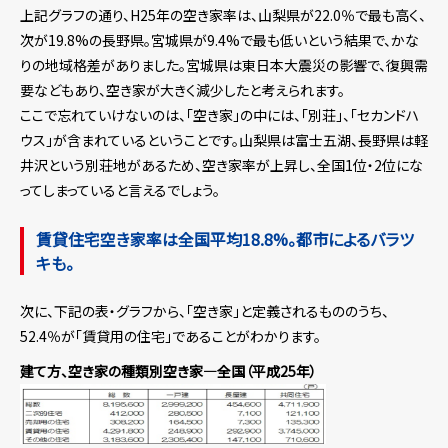
上記グラフの通り、H25年の空き家率は、山梨県が22.0％で最も高く、
次が19.8%の長野県。宮城県が9.4%で最も低いという結果で、かな
りの地域格差がありました。宮城県は東日本大震災の影響で、復興需
要などもあり、空き家が大きく減少したと考えられます。
ここで忘れていけないのは、「空き家」の中には、「別荘」、「セカンドハ
ウス」が含まれているということです。山梨県は富士五湖、長野県は軽
井沢という別荘地があるため、空き家率が上昇し、全国1位・2位にな
ってしまっていると言えるでしょう。
賃貸住宅空き家率は全国平均18.8%。都市によるバラツ
キも。
次に、下記の表・グラフから、「空き家」と定義されるもののうち、
52.4％が「賃貸用の住宅」であることがわかります。
建て方、空き家の種類別空き家―全国（平成25年）