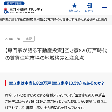
メ
投資用不動産
イ
ン
お気に入り
ログイン
コ
ン
テ
【専門家が語る不動産投資】空き家820万戸時代の賃貸住宅市場の地域格差と注意点
ン
ツ
に
移
動
2018/11/8
市況
【専門家が語る不動産投資】空き家820万戸時代
の賃貸住宅市場の地域格差と注意点
空き家は本当に820万戸（空き家率13.5％）もあるのか？
昨今、テレビをはじめとする各種メディアでは、「空き家820万戸」「空
き家率13.5％」「7軒に1軒が空き家」といった見出しが、数多く、取り上
げられていて、非常に高い社会的関心を呼んでいます。