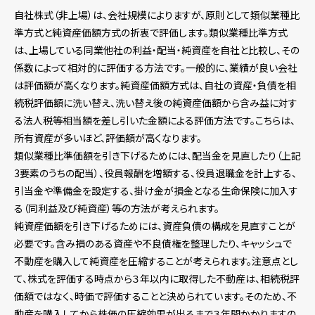
自社株式（非上場）は、会社規模によりますが、原則として類似業種比
準方式と純資産価額方式の折衷で評価します。類似業種比準方式
は、上場している同業他社の利益・配当・純資産を自社と比較し、その
係数によって相対的に評価する方法です。一般的に、業績が良い会社
は評価額が高くなります。純資産価額方式は、自社の資産・負債を相
続税評価額に洗い替え、洗い替え後の純資産価額から含み益に対す
る法人税等相当額を差し引いた金額による評価方法です。こちらは、
所有資産が多いほど、評価額が高くなります。
類似業種比準価額を引き下げるためには、配当金を見直したり（上記
3要素のうちの配当）、役員報酬を増額する、役員退職金を計上する、
引当金や準備金を設定する、掛け金が損金となる生命保険に加入す
る（同利益及び純資産）等の方法が考えられます。
純資産価額を引き下げるためには、資産負債の構成を見直すことが
必要です。含み損のある資産や不良債権を整理したり、キャッシュで
不動産を購入して純資産を圧縮することが考えられます。注意点とし
て、株式を評価する時点から３年以内に取得した不動産は、相続税評
価額ではなく、時価で評価することと決められています。そのため、不
動産を購入してから株価の圧縮効果が出るまで３年間かかりますの