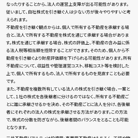
なったりすることから、法人の運営上支障が出る可能性があります。
従いまして、自社株式を引き継ぐ人は少ない方が後々やりやすいと考
えられます。
不動産を引き継ぐ観点からは、個人で所有する不動産を承継する場
合と、法人で所有する不動産を株式を通じて承継する場合がありま
す。株式を通じて承継する場合、株式の評価上、不動産の含み益に係
る法人税等相当額を控除することができます。そのため、個人から不
動産を引き継ぐより財産評価額を下げられる可能性があります。所有
不動産について、収益性や管理運営コスト、移転コスト等を検討した
上で、個人で所有するもの、法人で所有するものを見直すことも必要
です。
また、不動産を複数所有している法人の株式を引き継ぐ場合、一案と
して、１社の株式を各後継者に分けるのではなく、所有する不動産ご
とに誰に承継させるかを決め、その不動産ごとに法人を分け、各後継
者にそれぞれの法人の株式を承継させる方法があります。この方法
で、株式の分散を防ぎながら、後継者間のバランスをとることも可能
となります。
三井不動産リアルティは投資用・事業用不動産はもちろん、工場や物