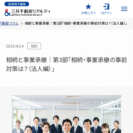
メ
投資用不動産
イ
ン
お気に入り
ログイン
コ
ン
テ
不動産コラム
相続と事業承継｜第3部「相続・事業承継の事前対策は？（法人編）」
ン
ツ
に
移
動
2023/4/14
相続
相続と事業承継｜第3部「相続・事業承継の事前
対策は？（法人編）」