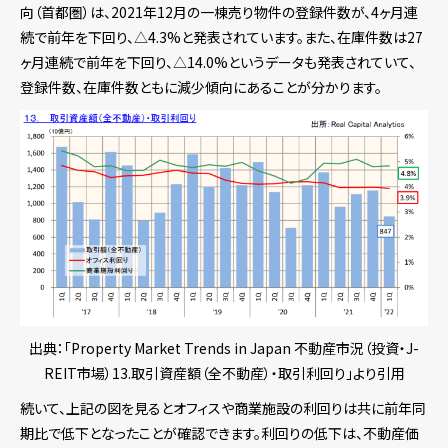
向（首都圏）は、2021年12月の一棟売り物件の登録件数が、4ヶ月連
続で前年を下回り、△4.3%と発表されています。また、在庫件数は27
ヶ月連続で前年を下回り、△14.0%というデータも発表されていて、
登録件数、在庫件数ともに減少傾向にあることが分かります。
出典：「Property Market Trends in Japan 不動産市況（投資・J-
REIT市場）13.取引資産額（全不動産）・取引利回り」より引用
続いて、上記の図を見るとオフィスや商業施設の利回りは共に前年同
期比で低下となったことが確認できます。利回りの低下は、不動産価