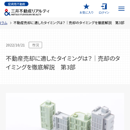
メ
投資用不動産
イ
ン
お気に入り
ログイン
コ
ン
テ
コラム
不動産売却に適したタイミングは？｜売却のタイミングを徹底解説 第3部
ン
ツ
に
移
動
2022/10/21
市況
不動産売却に適したタイミングは？｜売却のタ
イミングを徹底解説 第3部