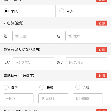
個人
法人
お名前（全角）
必 須
姓
名
お名前（ふりがな）（全角）
必 須
せい
めい
電話番号（半角数字）
必 須
自宅
携帯
会社
-
-